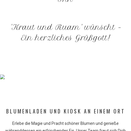
"Kraut
und
Ruam"
wünscht
-
Ein
herzliches
Grüßgott!
BLUMENLADEN
UND
KIOSK
AN
EINEM
ORT
Erlebe die Magie und Pracht schöner Blumen und genieße
währenddessen
ein erfrischendes Eis. Unser Team freut sich Dich