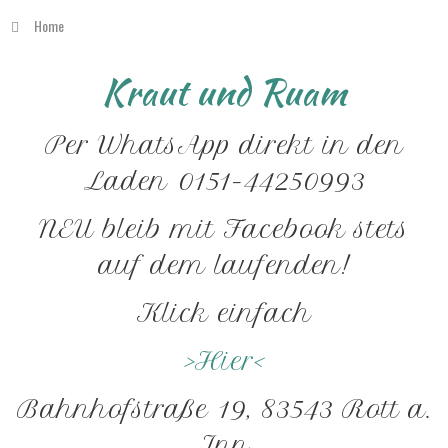
Home
Kraut und Ruam
Per
WhatsApp
direkt
in
den
Laden
0151-44250993
NEU
bleib
mit
Facebook
stets
auf
dem
laufenden!
Klick
einfach
>Hier<
Bahnhofstraße
19,
83543
Rott
a.
Inn