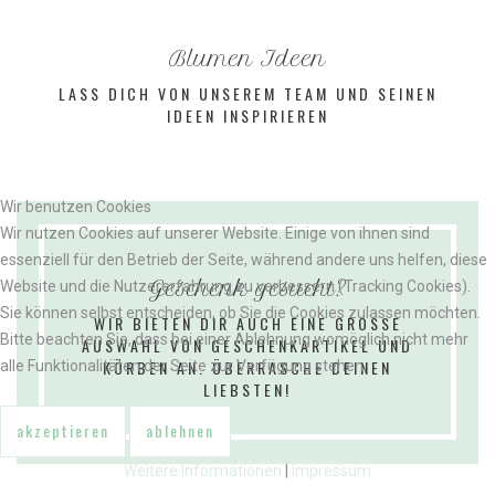
Blumen Ideen
LASS
DICH
VON
UNSEREM
TEAM
UND
SEINEN
IDEEN
INSPIRIEREN
Wir benutzen Cookies
Wir nutzen Cookies auf unserer Website. Einige von ihnen sind
essenziell für den Betrieb der Seite, während andere uns helfen, diese
Geschenk gesucht?
Website und die Nutzererfahrung zu verbessern (Tracking Cookies).
Sie können selbst entscheiden, ob Sie die Cookies zulassen möchten.
WIR
BIETEN
DIR
AUCH
EINE
GROSSE
Bitte beachten Sie, dass bei einer Ablehnung womöglich nicht mehr
AUSWAHL
VON
GESCHENKARTIKEL
UND
KÖRBEN
AN.
ÜBERRASCHE
DEINEN
alle Funktionalitäten der Seite zur Verfügung stehen.
LIEBSTEN!
akzeptieren
ablehnen
Weitere Informationen
|
Impressum